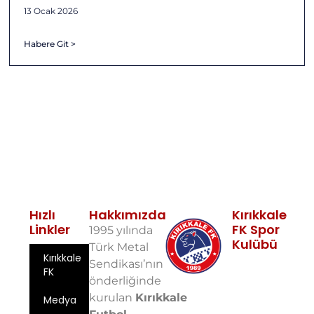
13 Ocak 2026
Habere Git >
Hızlı
Hakkımızda
Kırıkkale
Linkler
FK Spor
1995 yılında
Kulübü
Türk Metal
Kırıkkale
Fabrikalar
Sendikası’nın
FK
Mah. 10. Sok.
önderliğinde
No: 5 71100
kurulan
Kırıkkale
Medya
Merkez/Kırıkkale