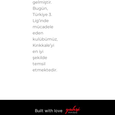
gelmiştir.
Bugün,
Türkiye 3.
Lig’inde
mücadele
eden
kulübümüz,
Kırıkkale’yi
en iyi
şekilde
temsil
etmektedir.
Built with love