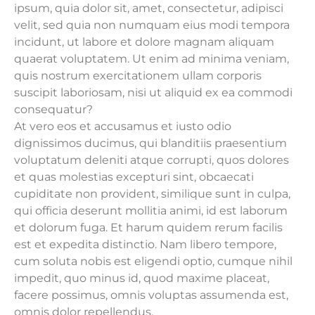
ipsum, quia dolor sit, amet, consectetur, adipisci
velit, sed quia non numquam eius modi tempora
incidunt, ut labore et dolore magnam aliquam
quaerat voluptatem. Ut enim ad minima veniam,
quis nostrum exercitationem ullam corporis
suscipit laboriosam, nisi ut aliquid ex ea commodi
consequatur?
At vero eos et accusamus et iusto odio
dignissimos ducimus, qui blanditiis praesentium
voluptatum deleniti atque corrupti, quos dolores
et quas molestias excepturi sint, obcaecati
cupiditate non provident, similique sunt in culpa,
qui officia deserunt mollitia animi, id est laborum
et dolorum fuga. Et harum quidem rerum facilis
est et expedita distinctio. Nam libero tempore,
cum soluta nobis est eligendi optio, cumque nihil
impedit, quo minus id, quod maxime placeat,
facere possimus, omnis voluptas assumenda est,
omnis dolor repellendus.