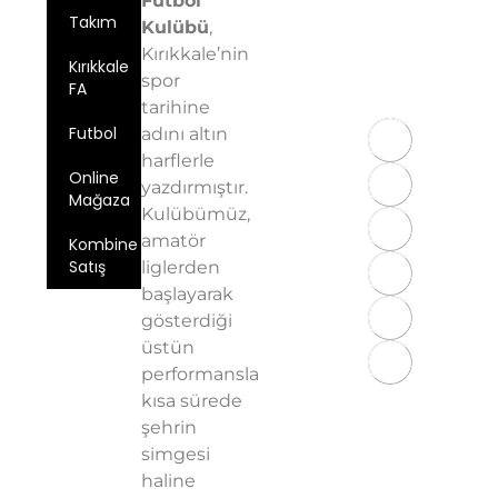
Futbol
Email:
Takım
info@kirikkalefk
Kulübü
,
Kırıkkale’nin
Telefon: 0
Kırıkkale
spor
543 724 59
FA
97
tarihine
Futbol
adını altın
harflerle
Online
yazdırmıştır.
Mağaza
Kulübümüz,
amatör
Kombine
Satış
liglerden
başlayarak
Üyelik
gösterdiği
Sözleşmesi
üstün
KVKK
performansla
Aydınlatma
kısa sürede
Metni
şehrin
Gizlilik
simgesi
Politikası
haline