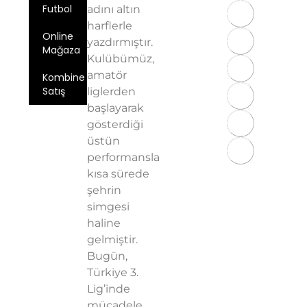
Futbol
adını altın
harflerle
Online
yazdırmıştır.
Mağaza
Kulübümüz,
amatör
Kombine
Satış
liglerden
başlayarak
Üyelik
gösterdiği
Sözleşmesi
üstün
KVKK
performansla
Aydınlatma
kısa sürede
Metni
şehrin
Gizlilik
simgesi
Politikası
haline
gelmiştir.
Bugün,
Türkiye 3.
Lig’inde
mücadele