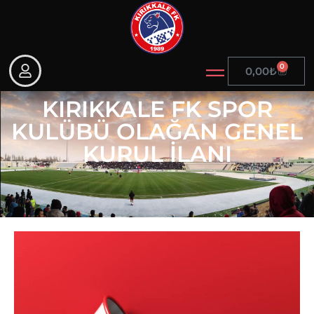
0
0,00
₺
KIRIKKALE FK SPOR
KULÜBÜ OLAĞAN GENEL
KURUL İLANI