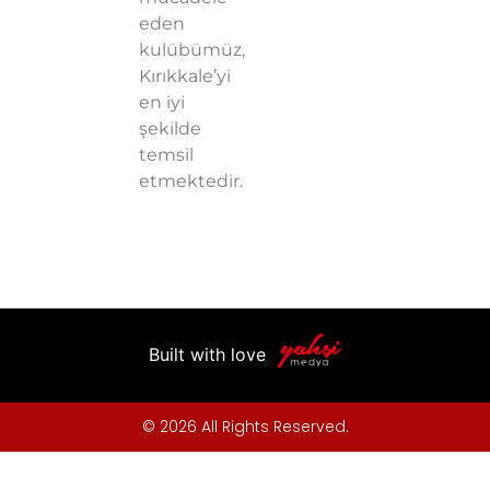
eden
kulübümüz,
Kırıkkale’yi
en iyi
şekilde
temsil
etmektedir.
Built with love
© 2026 All Rights Reserved.