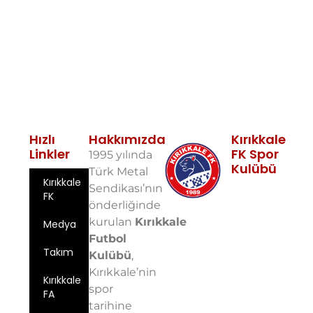
Hızlı
Hakkımızda
Kırıkkale
Linkler
FK Spor
1995 yılında
Kulübü
Türk Metal
Kırıkkale
Fabrikalar
Sendikası’nın
FK
Mah. 10. Sok.
önderliğinde
No: 5 71100
kurulan
Kırıkkale
Medya
Merkez/Kırıkkale
Futbol
Email:
Takım
info@kirikkalefk
Kulübü
,
Kırıkkale’nin
Telefon: 0
Kırıkkale
spor
543 724 59
FA
97
tarihine