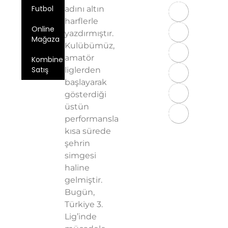
Futbol
adını altın
harflerle
Online
yazdırmıştır.
Mağaza
Kulübümüz,
amatör
Kombine
Satış
liglerden
başlayarak
Üyelik
gösterdiği
Sözleşmesi
üstün
KVKK
performansla
Aydınlatma
kısa sürede
Metni
şehrin
Gizlilik
simgesi
Politikası
haline
gelmiştir.
Bugün,
Türkiye 3.
Lig’inde