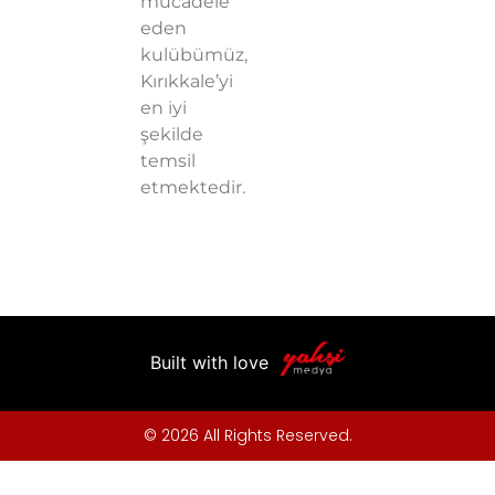
mücadele
eden
kulübümüz,
Kırıkkale’yi
en iyi
şekilde
temsil
etmektedir.
Built with love
© 2026 All Rights Reserved.