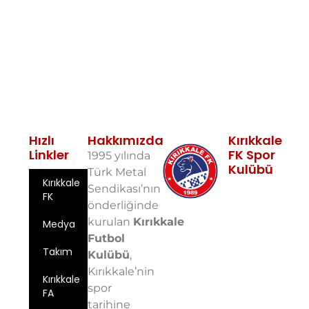
Hızlı
Hakkımızda
Kırıkkale
Linkler
FK Spor
1995 yılında
Kulübü
Türk Metal
Kırıkkale
Fabrikalar
Sendikası’nın
FK
Mah. 10. Sok.
önderliğinde
No: 5 71100
kurulan
Kırıkkale
Medya
Merkez/Kırıkkale
Futbol
Email:
Takım
info@kirikkalefk
Kulübü
,
Kırıkkale’nin
Telefon: 0
Kırıkkale
spor
543 724 59
FA
97
tarihine