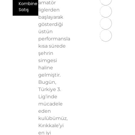
amatör
Kombine
Satış
liglerden
başlayarak
Üyelik
gösterdiği
Sözleşmesi
üstün
KVKK
performansla
Aydınlatma
kısa sürede
Metni
şehrin
Gizlilik
simgesi
Politikası
haline
gelmiştir.
Bugün,
Türkiye 3.
Lig’inde
mücadele
eden
kulübümüz,
Kırıkkale’yi
en iyi