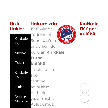
Hızlı
Hakkımızda
Kırıkkale
Linkler
FK Spor
1995 yılında
Kulübü
Türk Metal
Kırıkkale
Fabrikalar
Sendikası’nın
FK
Mah. 10. Sok.
önderliğinde
No: 5 71100
kurulan
Kırıkkale
Medya
Merkez/Kırıkkale
Futbol
Email:
Takım
info@kirikkalefk
Kulübü
,
Kırıkkale’nin
Telefon: 0
Kırıkkale
spor
543 724 59
FA
97
tarihine
Futbol
adını altın
harflerle
Online
yazdırmıştır.
Mağaza
Kulübümüz,