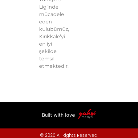
Lig’inde
mücadele
eden
kulübümüz,
Kırıkkale’yi
en iyi
şekilde
temsil
etmektedir.
Built with love
© 2026 All Rights Reserved.