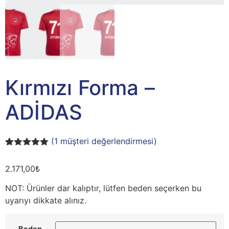
Kırmızı Forma –
ADİDAS
(
1
müşteri değerlendirmesi)
1
müşteri
puanına
2.171,00
₺
dayanarak 5
üzerinden
5.00
puan
NOT: Ürünler dar kalıptır, lütfen beden seçerken bu
aldı
uyarıyı dikkate alınız.
Beden