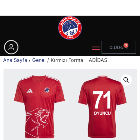
0
0,00
₺
Ana Sayfa
/
Genel
/ Kırmızı Forma – ADİDAS