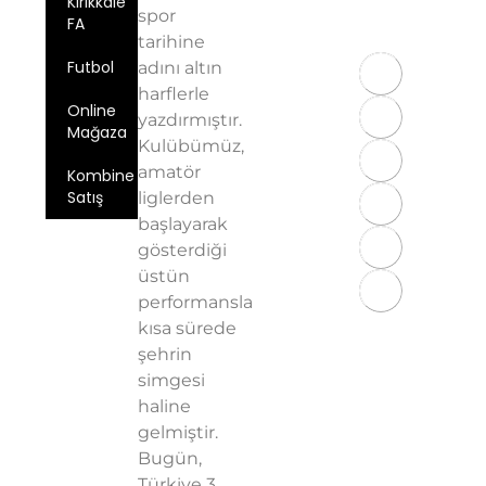
Kırıkkale
spor
543 724 59
FA
97
tarihine
Futbol
adını altın
harflerle
Online
yazdırmıştır.
Mağaza
Kulübümüz,
amatör
Kombine
Satış
liglerden
başlayarak
Üyelik
gösterdiği
Sözleşmesi
üstün
KVKK
performansla
Aydınlatma
kısa sürede
Metni
şehrin
Gizlilik
simgesi
Politikası
haline
gelmiştir.
Bugün,
Türkiye 3.