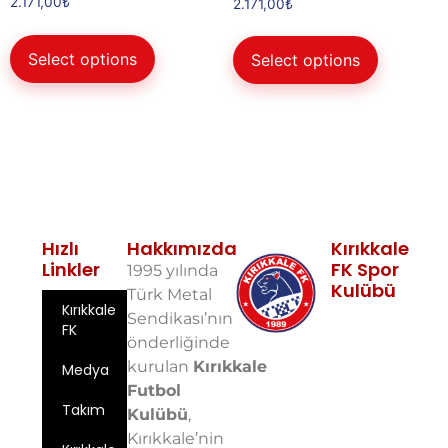
2.171,00
₺
2.171,00
₺
5.00
oy aldı
Select options
Select options
Hızlı
Hakkımızda
Kırıkkale
Linkler
FK Spor
1995 yılında
Kulübü
Türk Metal
Kırıkkale
Fabrikalar
Sendikası’nın
FK
Mah. 10. Sok.
önderliğinde
No: 5 71100
kurulan
Kırıkkale
Medya
Merkez/Kırıkkale
Futbol
Email:
Takım
info@kirikkalefk
Kulübü
,
Kırıkkale’nin
Telefon: 0