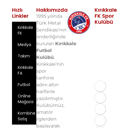
Hızlı
Hakkımızda
Kırıkkale
Linkler
FK Spor
1995 yılında
Kulübü
Türk Metal
Kırıkkale
Fabrikalar
Sendikası’nın
FK
Mah. 10. Sok.
önderliğinde
No: 5 71100
kurulan
Kırıkkale
Medya
Merkez/Kırıkkale
Futbol
Email:
Takım
info@kirikkalefk
Kulübü
,
Kırıkkale’nin
Telefon: 0
Kırıkkale
spor
543 724 59
FA
97
tarihine
Futbol
adını altın
harflerle
Online
yazdırmıştır.
Mağaza
Kulübümüz,
amatör
Kombine
Satış
liglerden
başlayarak
Üyelik