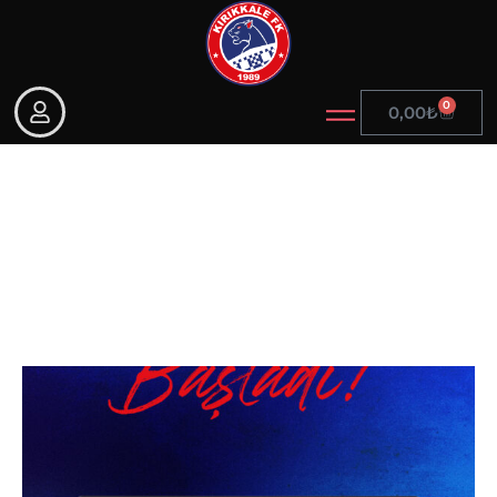
0
0,00
₺
Sitemizde Forma Satışları
Başladı!