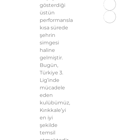
gösterdiği
Sözleşmesi
üstün
KVKK
performansla
Aydınlatma
kısa sürede
Metni
şehrin
Gizlilik
simgesi
Politikası
haline
gelmiştir.
Bugün,
Türkiye 3.
Lig’inde
mücadele
eden
kulübümüz,
Kırıkkale’yi
en iyi
şekilde
temsil