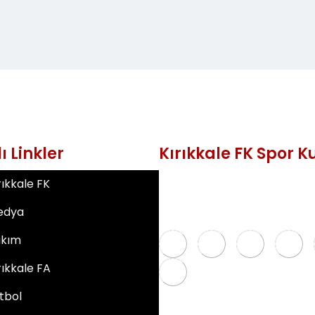
lı Linkler
Kırıkkale FK Spor 
Fabrikalar Mah. 10. Sok.
rıkkale FK
No: 5 71100 Merkez/Kırıkkale
Email: info@kirikkalefk.com
edya
Telefon: 0 543 724 59 97
akım
rıkkale FA
tbol