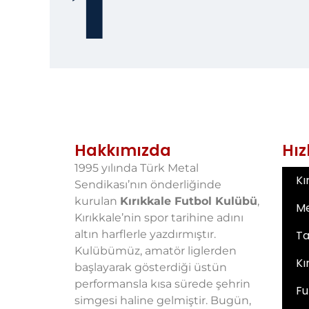
1
Hakkımızda
Hız
1995 yılında Türk Metal
Kı
Sendikası’nın önderliğinde
kurulan
Kırıkkale Futbol Kulübü
,
M
Kırıkkale’nin spor tarihine adını
altın harflerle yazdırmıştır.
T
Kulübümüz, amatör liglerden
Kı
başlayarak gösterdiği üstün
performansla kısa sürede şehrin
Fu
simgesi haline gelmiştir. Bugün,