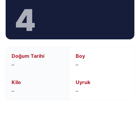
4
Doğum Tarihi
Boy
–
–
Kilo
Uyruk
–
–