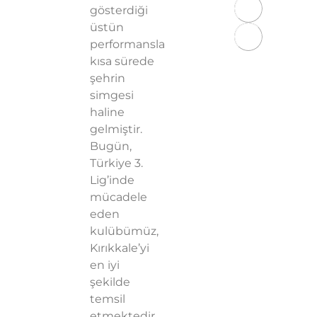
gösterdiği
Sözleşmesi
üstün
KVKK
performansla
Aydınlatma
kısa sürede
Metni
şehrin
Gizlilik
simgesi
Politikası
haline
gelmiştir.
Bugün,
Türkiye 3.
Lig’inde
mücadele
eden
kulübümüz,
Kırıkkale’yi
en iyi
şekilde
temsil
etmektedir.