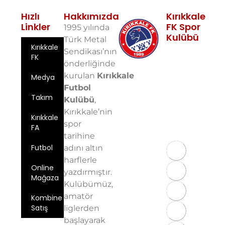
Hızlı
Hakkımızda
Kırıkkale
Linkler
FK Spor
1995 yılında
Kulübü
Türk Metal
Kırıkkale
Fabrikalar
Sendikası’nın
FK
Mah. 10. Sok.
önderliğinde
No: 5 71100
kurulan
Kırıkkale
Medya
Merkez/Kırıkkale
Futbol
Email:
Takım
info@kirikkalefk
Kulübü
,
Kırıkkale’nin
Telefon: 0
Kırıkkale
spor
543 724 59
FA
97
tarihine
Futbol
adını altın
harflerle
Online
yazdırmıştır.
Mağaza
Kulübümüz,
amatör
Kombine
Satış
liglerden
başlayarak
Üyelik