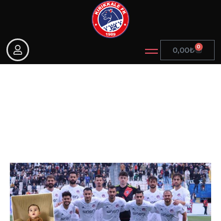
0
0,00
₺
Kulübümüz, SMA hastası
Sahra için kampanya
başlattı