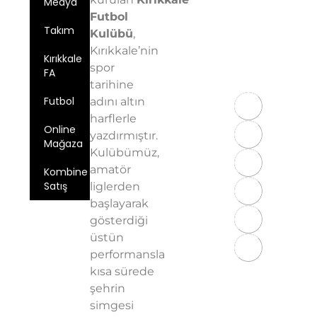
Medya
Merkez/Kırıkkale
Futbol
Email:
Takım
info@kirikkalefk
Kulübü
,
Kırıkkale’nin
Telefon: 0
Kırıkkale
spor
543 724 59
FA
97
tarihine
Futbol
adını altın
harflerle
Online
yazdırmıştır.
Mağaza
Kulübümüz,
amatör
Kombine
Satış
liglerden
başlayarak
Üyelik
gösterdiği
Sözleşmesi
üstün
KVKK
performansla
Aydınlatma
kısa sürede
Metni
şehrin
Gizlilik
simgesi
Politikası