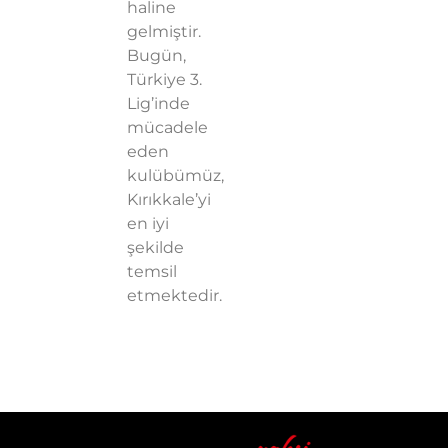
haline
gelmiştir.
Bugün,
Türkiye 3.
Lig’inde
mücadele
eden
kulübümüz,
Kırıkkale’yi
en iyi
şekilde
temsil
etmektedir.