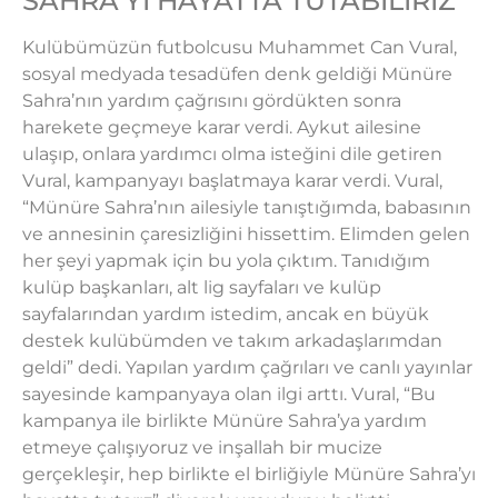
SAHRA’YI HAYATTA TUTABİLİRİZ”
Kulübümüzün futbolcusu Muhammet Can Vural,
sosyal medyada tesadüfen denk geldiği Münüre
Sahra’nın yardım çağrısını gördükten sonra
harekete geçmeye karar verdi. Aykut ailesine
ulaşıp, onlara yardımcı olma isteğini dile getiren
Vural, kampanyayı başlatmaya karar verdi. Vural,
“Münüre Sahra’nın ailesiyle tanıştığımda, babasının
ve annesinin çaresizliğini hissettim. Elimden gelen
her şeyi yapmak için bu yola çıktım. Tanıdığım
kulüp başkanları, alt lig sayfaları ve kulüp
sayfalarından yardım istedim, ancak en büyük
destek kulübümden ve takım arkadaşlarımdan
geldi” dedi. Yapılan yardım çağrıları ve canlı yayınlar
sayesinde kampanyaya olan ilgi arttı. Vural, “Bu
kampanya ile birlikte Münüre Sahra’ya yardım
etmeye çalışıyoruz ve inşallah bir mucize
gerçekleşir, hep birlikte el birliğiyle Münüre Sahra’yı