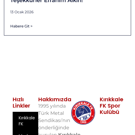
Teşekkürler Efrahim Alkın!
13 Ocak 2026
Habere Git >
Hızlı
Hakkımızda
Kırıkkale
Linkler
FK Spor
1995 yılında
Kulübü
Türk Metal
Kırıkkale
Fabrikalar
Sendikası’nın
FK
Mah. 10. Sok.
önderliğinde
No: 5 71100
kurulan
Kırıkkale