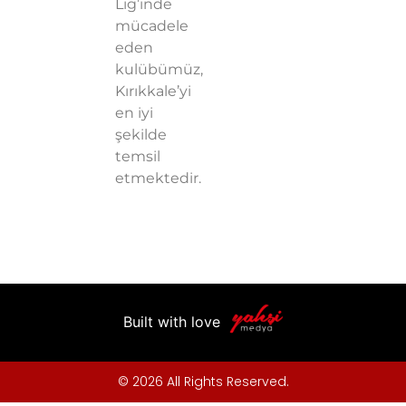
Lig’inde
mücadele
eden
kulübümüz,
Kırıkkale’yi
en iyi
şekilde
temsil
etmektedir.
Built with love
© 2026 All Rights Reserved.