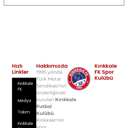
Hızlı
Hakkımızda
Kırıkkale
Linkler
FK Spor
1995 yılında
Kulübü
Türk Metal
Kırıkkale
Fabrikalar
Sendikası’nın
FK
Mah. 10. Sok.
önderliğinde
No: 5 71100
kurulan
Kırıkkale
Medya
Merkez/Kırıkkale
Futbol
Email:
Takım
info@kirikkalefk
Kulübü
,
Kırıkkale’nin
Telefon: 0
Kırıkkale
spor
543 724 59