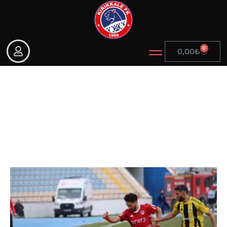
0
0,00
₺
Kulübümüz, kendi evinde
puan paylaştı