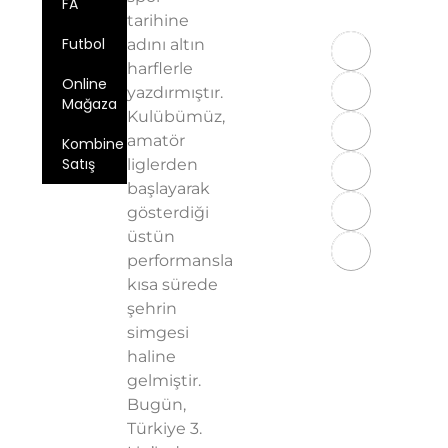
FA
97
tarihine
Futbol
adını altın
harflerle
Online
yazdırmıştır.
Mağaza
Kulübümüz,
amatör
Kombine
Satış
liglerden
başlayarak
Üyelik
gösterdiği
Sözleşmesi
üstün
KVKK
performansla
Aydınlatma
kısa sürede
Metni
şehrin
Gizlilik
simgesi
Politikası
haline
gelmiştir.
Bugün,
Türkiye 3.