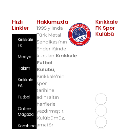
Hızlı
Hakkımızda
Kırıkkale
Linkler
FK Spor
1995 yılında
Kulübü
Türk Metal
Kırıkkale
Fabrikalar
Sendikası’nın
FK
Mah. 10. Sok.
önderliğinde
No: 5 71100
kurulan
Kırıkkale
Medya
Merkez/Kırıkkale
Futbol
Email:
Takım
info@kirikkalefk
Kulübü
,
Kırıkkale’nin
Telefon: 0
Kırıkkale
spor
543 724 59
FA
97
tarihine
Futbol
adını altın
harflerle
Online
yazdırmıştır.
Mağaza
Kulübümüz,
amatör
Kombine