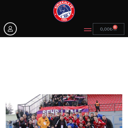
0
0,00
₺
İlk yarıda 24 puan!