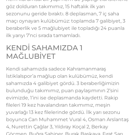
göz dolduran takımımız, 15 haftalık ilk yarı
sezonunu geride bıraktı. 8 deplasman, 7 iç saha
maçı oynayan kulübümüz: toplamda 7 galibiyet, 3
beraberlik ve 5 mağlubiyet ile topladığı 24 puanla
ilk yarıyı 7’nci sırada tamamladı.
KENDİ SAHAMIZDA 1
MAĞLUBİYET
Kendi sahamızda sadece Kahramanmaraş
İstiklalspor’a mağlup olan kulübümüz, kendi
sahamızda 4 galibiyet gördü. 3 beraberliğimizin
bulunduğu takımımız, puan paylaşımının 2’sini
evimizde, 1’ini ise deplasmanda kaydetti. Rakip
fileleri 19 kez havalandıran takımımız, meşin
yuvarlağı 13 kez filelerinde gördü. İlk yarı sezonu
boyunca Can Muhammet Vural 4, Osman Arslantaş
4, Nurettin Çağlar 3, Yıldıray Koçal 2, Berkay
Göçmen, Buğra Şahiner, Burak Başkaya, Fırat Sarı