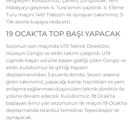
sergileyen kulübümüz; Çankırı, Zonguldak, Yeni
Malatya’yı geçerek 4. Tura ismini yazdırdı. 4. Eleme
Turu maçını 1461 Trabzon ile oynayan takımımız, 3-
1’lik skorla kupaya veda etti.
19 OCAK’TA TOP BAŞI YAPACAK
Sezonun son maçında U19 Teknik Direktörü
Hüseyin Cengiz ve ekibi takımı çalıştırdı. U19
Liginde başarı üstüne başarı grafiği çizen Cengiz ve
ekibi, kulübümüz ile gittiği Kayseri
deplasmanından 3 puanla döndü. Sezon arasına
giren takımımız, yapacağı kamp hazırlıkları ve yeni
anlaşma sağlanması düşünülen teknik direktör ile
yoluna devam edecek. Kulübümüz, 18 Ocak’ta
başlayan ikinci yarı sezonunun ilk maçını 19 Ocak’ta
deplasmanda İstanbul temsilcisi Tepecikspor ile
oynayacak.