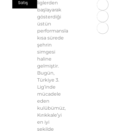
Satış
liglerden
başlayarak
Üyelik
gösterdiği
Sözleşmesi
üstün
KVKK
performansla
Aydınlatma
kısa sürede
Metni
şehrin
Gizlilik
simgesi
Politikası
haline
gelmiştir.
Bugün,
Türkiye 3.
Lig’inde
mücadele
eden
kulübümüz,
Kırıkkale’yi
en iyi
şekilde