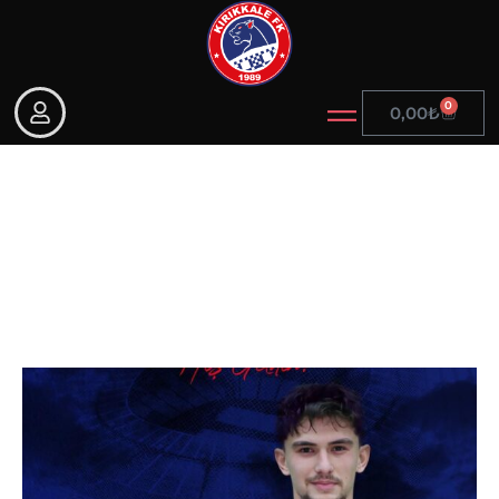
0
0,00
₺
Hoş geldin Enes Şanlı! 💙
❤️