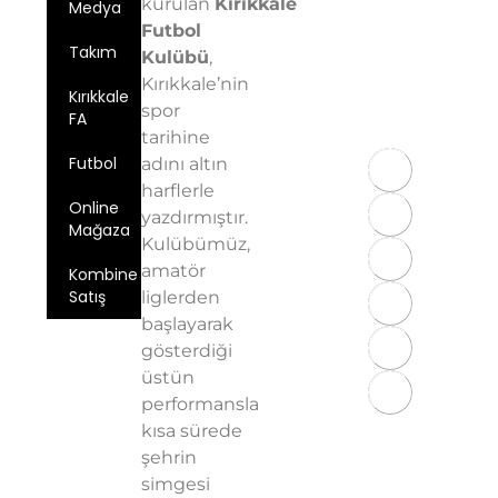
kurulan
Kırıkkale
Medya
Merkez/Kırıkkale
Futbol
Email:
Takım
info@kirikkalefk
Kulübü
,
Kırıkkale’nin
Telefon: 0
Kırıkkale
spor
543 724 59
FA
97
tarihine
Futbol
adını altın
harflerle
Online
yazdırmıştır.
Mağaza
Kulübümüz,
amatör
Kombine
Satış
liglerden
başlayarak
Üyelik
gösterdiği
Sözleşmesi
üstün
KVKK
performansla
Aydınlatma
kısa sürede
Metni
şehrin
Gizlilik
simgesi
Politikası