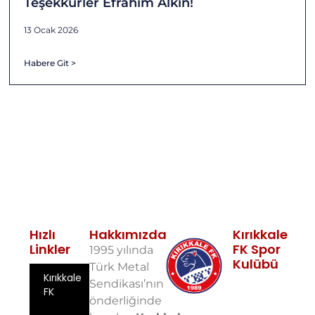
Teşekkürler Efrahim Alkın!
13 Ocak 2026
Habere Git >
Hızlı
Hakkımızda
Kırıkkale
Linkler
FK Spor
1995 yılında
Kulübü
Türk Metal
Kırıkkale
Fabrikalar
Sendikası’nın
FK
Mah. 10. Sok.
önderliğinde
No: 5 71100