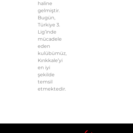
haline
gelmiştir.
Bugün,
Türkiye 3.
Lig’inde
mücadele
eden
kulübümüz,
Kırıkkale’yi
en iyi
şekilde
temsil
etmektedir.