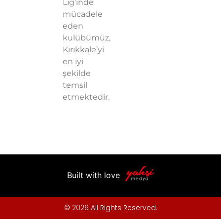
Lig’inde
mücadele
eden
kulübümüz,
Kırıkkale’yi
en iyi
şekilde
temsil
etmektedir.
Built with love
© 2026 All Rights Reserved.