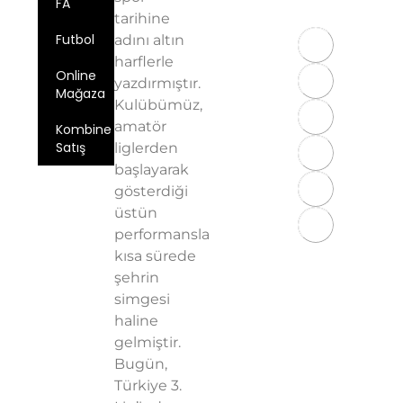
FA
97
tarihine
Futbol
adını altın
harflerle
Online
yazdırmıştır.
Mağaza
Kulübümüz,
amatör
Kombine
Satış
liglerden
başlayarak
Üyelik
gösterdiği
Sözleşmesi
üstün
KVKK
performansla
Aydınlatma
kısa sürede
Metni
şehrin
Gizlilik
simgesi
Politikası
haline
gelmiştir.
Bugün,
Türkiye 3.