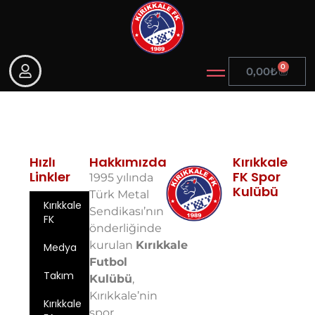
0
0,00
₺
Hızlı
Hakkımızda
Kırıkkale
Linkler
FK Spor
1995 yılında
Kulübü
Türk Metal
Kırıkkale
Fabrikalar
Sendikası’nın
FK
Mah. 10. Sok.
önderliğinde
No: 5 71100
kurulan
Kırıkkale
Medya
Merkez/Kırıkkale
Futbol
Email:
Takım
info@kirikkalefk
Kulübü
,
Kırıkkale’nin
Telefon: 0
Kırıkkale
spor
543 724 59